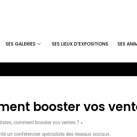
SES GALERIES
SES LIEUX D’EXPOSITIONS
SES ANI
ment booster vos vent
rtistes, comment booster vos ventes ? »
ité un conférencier spécialiste des réseaux sociaux.